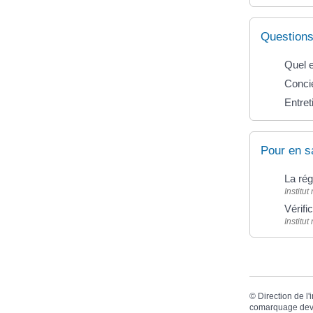
Questions
Quel e
Concie
Entret
Pour en s
La rég
Institu
Vérif
Institu
©
Direction de l'
comarquage dev