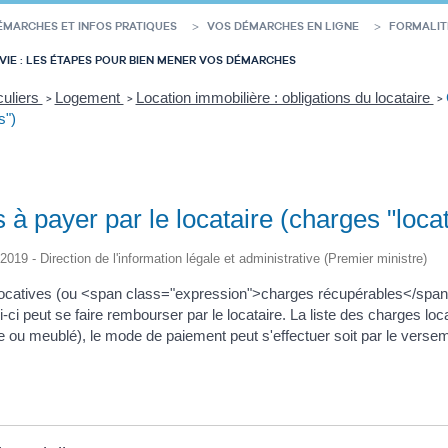
ÉMARCHES ET INFOS PRATIQUES
VOS DÉMARCHES EN LIGNE
FORMALIT
VIE : LES ÉTAPES POUR BIEN MENER VOS DÉMARCHES
culiers
Logement
Location immobilière : obligations du locataire
>
>
>
s")
à payer par le locataire (charges "loca
/2019 - Direction de l'information légale et administrative (Premier ministre)
ocatives (ou <span class="expression">charges récupérables</span>)
-ci peut se faire rembourser par le locataire. La liste des charges loc
e ou meublé), le mode de paiement peut s'effectuer soit par le versem