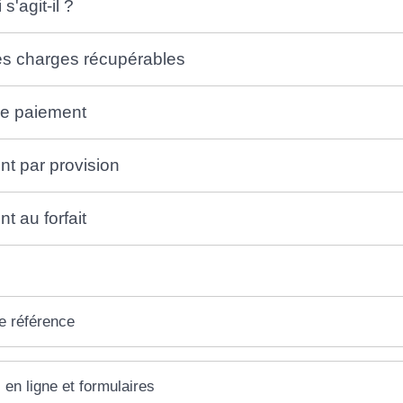
s'agit-il ?
es charges récupérables
e paiement
t par provision
t au forfait
e référence
 en ligne et formulaires