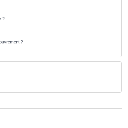
?
r ?
couvrement ?