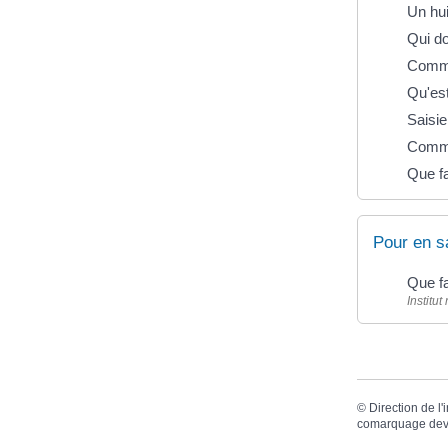
Un hui
Qui do
Commen
Qu'est
Saisie
Comme
Que fa
Pour en s
Que fa
Institu
©
Direction de l'
comarquage dev