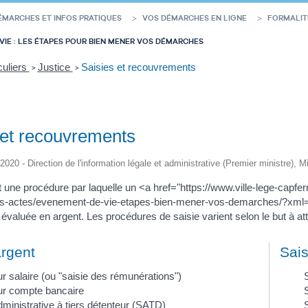
ÉMARCHES ET INFOS PRATIQUES
VOS DÉMARCHES EN LIGNE
FORMALIT
VIE : LES ÉTAPES POUR BIEN MENER VOS DÉMARCHES
culiers
Justice
Saisies et recouvrements
>
>
 et recouvrements
/2020 - Direction de l'information légale et administrative (Premier ministre), M
t une procédure par laquelle un <a href="https://www.ville-lege-capf
tes-actes/evenement-de-vie-etapes-bien-mener-vos-demarches/?xml=
valuée en argent. Les procédures de saisie varient selon le but à atte
argent
Sais
ur salaire (ou "saisie des rémunérations")
ur compte bancaire
dministrative à tiers détenteur (SATD)