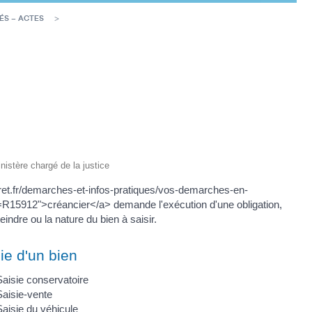
ÉS – ACTES
inistère chargé de la justice
erret.fr/demarches-et-infos-pratiques/vos-demarches-en-
R15912">créancier</a> demande l'exécution d'une obligation,
indre ou la nature du bien à saisir.
ie d'un bien
Saisie conservatoire
Saisie-vente
Saisie du véhicule