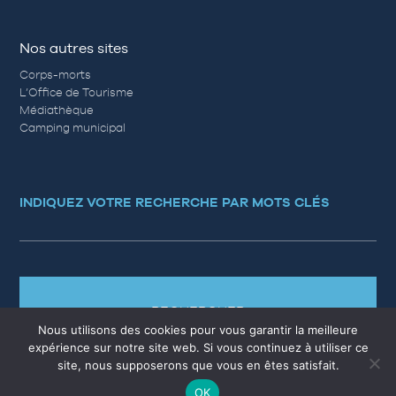
Nos autres sites
Corps-morts
L’Office de Tourisme
Médiathèque
Camping municipal
INDIQUEZ VOTRE RECHERCHE PAR MOTS CLÉS
RECHERCHER
Nous utilisons des cookies pour vous garantir la meilleure
expérience sur notre site web. Si vous continuez à utiliser ce
site, nous supposerons que vous en êtes satisfait.
OK
MARCHÉS PUBLICS
EMPLOI
QUESTIONS RÉPONSES
PLAN DU SITE