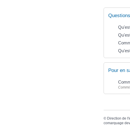
Questions
Qu'est
Qu'est
Commen
Qu'est
Pour en s
Commu
Commiss
©
Direction de l'
comarquage dev