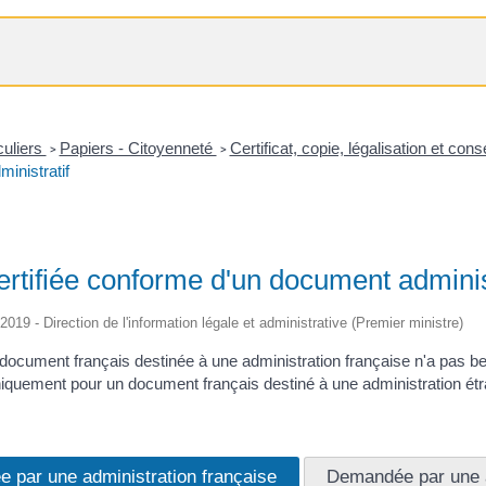
culiers
Papiers - Citoyenneté
Certificat, copie, légalisation et c
>
>
inistratif
ertifiée conforme d'un document adminis
/2019 - Direction de l'information légale et administrative (Premier ministre)
document français destinée à une administration française n'a pas bes
niquement pour un document français destiné à une administration ét
 par une administration française
Demandée par une a