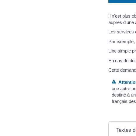
Il n'est plus 
auprès d'une a
Les services d
Par exemple, v
Une simple pho
En cas de dout
Cette demande 
Attentio
une autre pr
destiné à un
français des
Textes d