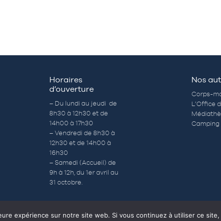
Horaires
Nos aut
d’ouverture
Corps-mo
– Du lundi au jeudi de
L’Office 
8h30 à 12h30 et de
Médiath
14h00 à 17h30
Camping 
– Vendredi de 8h30 à
12h30 et de 14h00 à
16h30
– Samedi (Accueil) de
9h à 12h, du 1er avril au
31 octobre.
eure expérience sur notre site web. Si vous continuez à utiliser ce sit