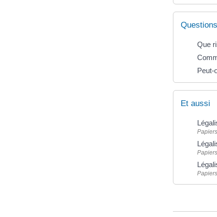
Questions
Que ri
Comme
Peut-o
Et aussi
Légali
Papiers
Légali
Papiers
Légali
Papiers