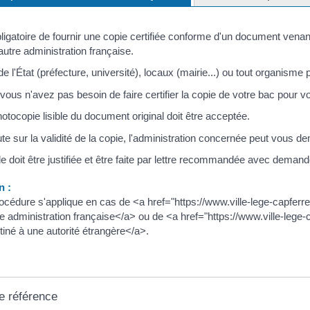
obligatoire de fournir une copie certifiée conforme d'un document ven
utre administration française.
e l'État (préfecture, université), locaux (mairie...) ou tout organis
ous n'avez pas besoin de faire certifier la copie de votre bac pour vou
tocopie lisible du document original doit être acceptée.
e sur la validité de la copie, l'administration concernée peut vous dem
doit être justifiée et être faite par lettre recommandée avec demand
n :
océdure s'applique en cas de <a href="https://www.ville-lege-capferre
e administration française</a> ou de <a href="https://www.ville-lege-
tiné à une autorité étrangère</a>.
e référence