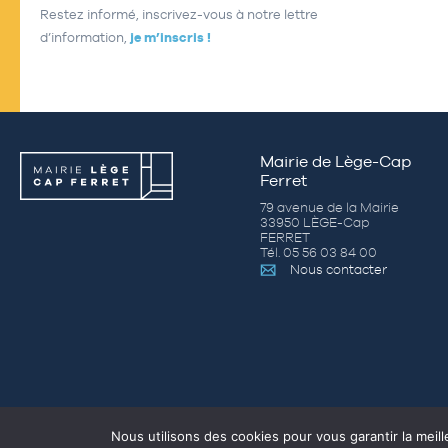
Restez informé, inscrivez-vous à notre lettre
d’information,
je m’inscris !
Mairie de Lège-Cap
Ferret
79 avenue de la Mairie
33950 LÈGE-Cap
FERRET
Tél. 05 56 03 84 00
Nous contacter
Nous utilisons des cookies pour vous garantir la meill