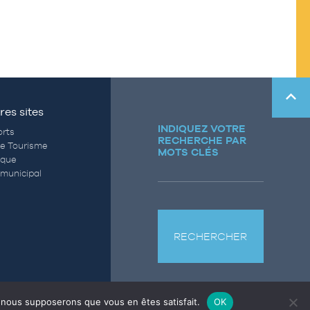
res sites
INDIQUEZ VOTRE
rts
RECHERCHE PAR
de Tourisme
MOTS CLÉS
èque
municipal
RECHERCHER
e, nous supposerons que vous en êtes satisfait.
OK