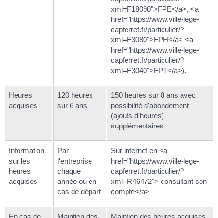
xml=F18090">FPE</a>, <a
href="https://www.ville-lege-
capferret.fr/particulier/?
xml=F3080">FPH</a> <a
href="https://www.ville-lege-
capferret.fr/particulier/?
xml=F3040">FPT</a>).
Heures
120 heures
150 heures sur 8 ans avec
acquises
sur 6 ans
possibilité d'abondement
(ajouts d'heures)
supplémentaires
Information
Par
Sur internet en <a
sur les
l'entreprise
href="https://www.ville-lege-
heures
chaque
capferret.fr/particulier/?
acquises
année ou en
xml=R46472"> consultant son
cas de départ
compte</a>
En cas de
Maintien des
Maintien des heures acquises