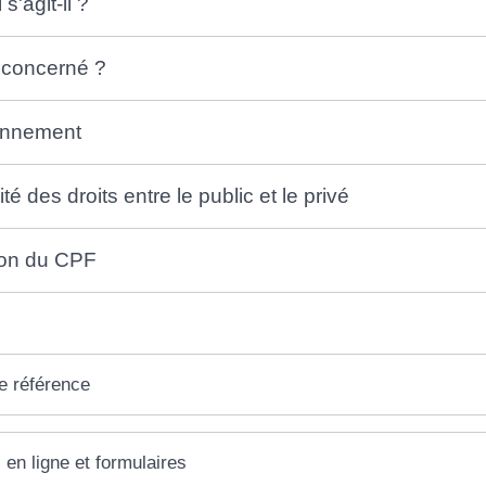
s'agit-il ?
 concerné ?
onnement
ité des droits entre le public et le privé
tion du CPF
e référence
 en ligne et formulaires