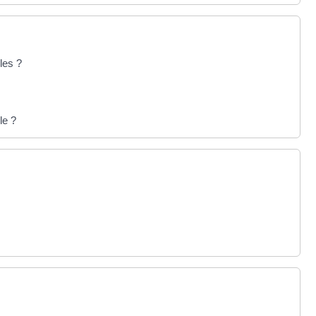
les ?
le ?