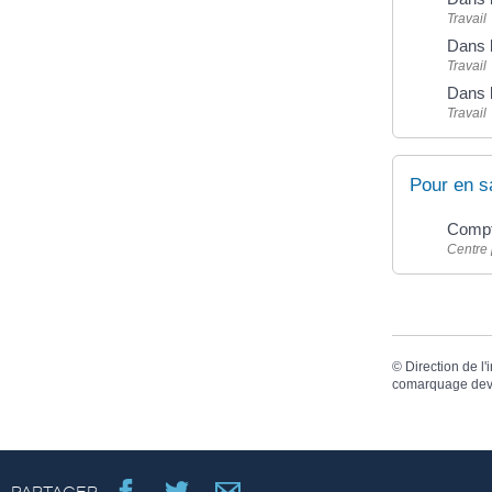
Travail
Dans l
Travail
Dans l
Travail
Pour en s
Compt
Centre 
©
Direction de l'
comarquage dev
PARTAGER