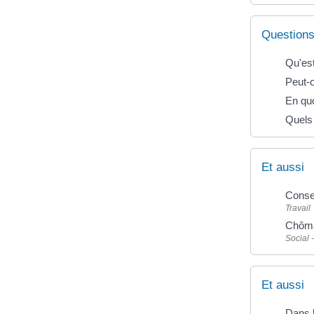
Questions
Qu'es
Peut-o
En quo
Quels 
Et aussi
Consei
Travail
Chôma
Social 
Et aussi
Dans l