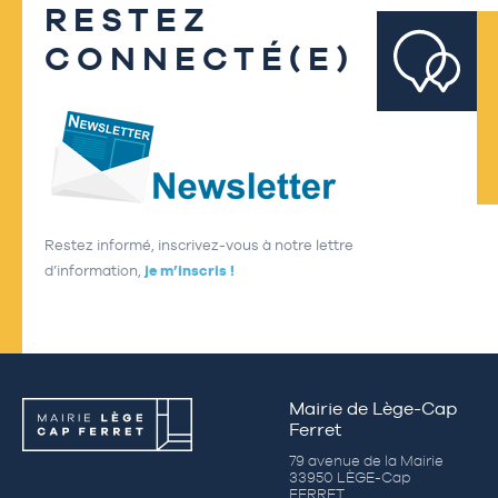
RESTEZ
CONNECTÉ(E)
Restez informé, inscrivez-vous à notre lettre
d’information,
je m’inscris !
Mairie de Lège-Cap
Ferret
79 avenue de la Mairie
33950 LÈGE-Cap
FERRET