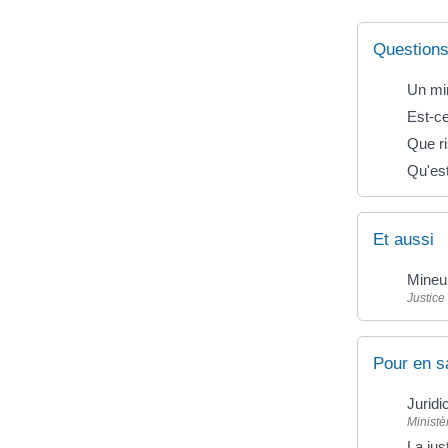
Questions
Un min
Est-ce
Que ri
Qu'est
Et aussi
Mineu
Justice
Pour en s
Juridi
Ministè
La ju