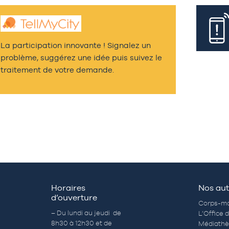
La participation innovante ! Signalez un
problème, suggérez une idée puis suivez le
traitement de votre demande.
Horaires
Nos aut
d’ouverture
Corps-mo
– Du lundi au jeudi de
L’Office 
8h30 à 12h30 et de
Médiath