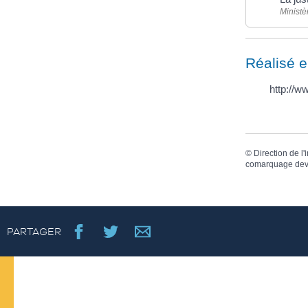
Ministè
Réalisé e
http://ww
©
Direction de l'
comarquage dev
PARTAGER