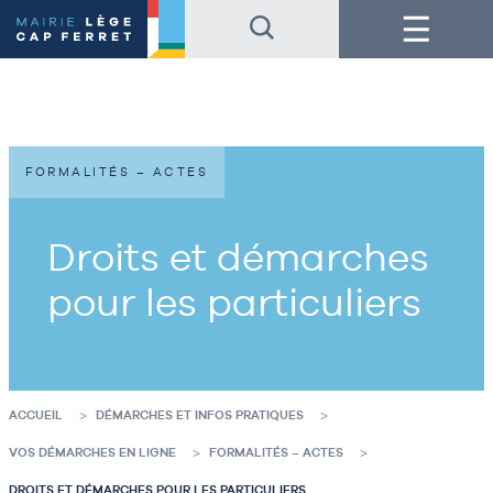
Accéder
Accéder
Menu
au
au
contenu
pied
de
de
la
page
page
FORMALITÉS – ACTES
Droits et démarches
pour les particuliers
ACCUEIL
DÉMARCHES ET INFOS PRATIQUES
VOS DÉMARCHES EN LIGNE
FORMALITÉS – ACTES
DROITS ET DÉMARCHES POUR LES PARTICULIERS