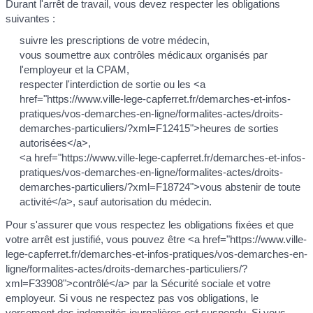
Durant l'arrêt de travail, vous devez respecter les obligations
suivantes :
suivre les prescriptions de votre médecin,
vous soumettre aux contrôles médicaux organisés par
l'employeur et la CPAM,
respecter l'interdiction de sortie ou les <a
href="https://www.ville-lege-capferret.fr/demarches-et-infos-
pratiques/vos-demarches-en-ligne/formalites-actes/droits-
demarches-particuliers/?xml=F12415">heures de sorties
autorisées</a>,
<a href="https://www.ville-lege-capferret.fr/demarches-et-infos-
pratiques/vos-demarches-en-ligne/formalites-actes/droits-
demarches-particuliers/?xml=F18724">vous abstenir de toute
activité</a>, sauf autorisation du médecin.
Pour s'assurer que vous respectez les obligations fixées et que
votre arrêt est justifié, vous pouvez être <a href="https://www.ville-
lege-capferret.fr/demarches-et-infos-pratiques/vos-demarches-en-
ligne/formalites-actes/droits-demarches-particuliers/?
xml=F33908">contrôlé</a> par la Sécurité sociale et votre
employeur. Si vous ne respectez pas vos obligations, le
versement des indemnités journalières est suspendu. Si vous