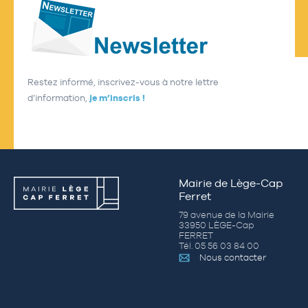
Restez informé, inscrivez-vous à notre lettre
d’information,
je m’inscris !
Mairie de Lège-Cap
Ferret
79 avenue de la Mairie
33950 LÈGE-Cap
FERRET
Tél. 05 56 03 84 00
Nous contacter