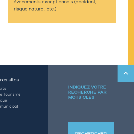
évènements exceptionnels (accident,
risque naturel, etc.)
res sites
INDIQUEZ VOTRE
rts
RECHERCHE PAR
de Tourisme
MOTS CLÉS
èque
municipal
RECHERCHER