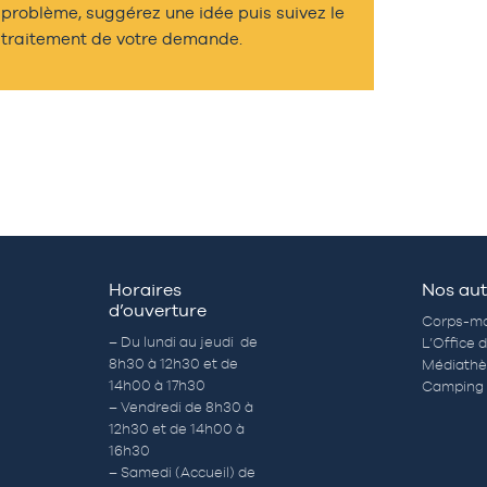
problème, suggérez une idée puis suivez le
traitement de votre demande.
Horaires
Nos aut
d’ouverture
Corps-mo
– Du lundi au jeudi de
L’Office 
8h30 à 12h30 et de
Médiath
14h00 à 17h30
Camping 
– Vendredi de 8h30 à
12h30 et de 14h00 à
16h30
– Samedi (Accueil) de