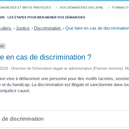
ÉMARCHES ET INFOS PRATIQUES
VOS DÉMARCHES EN LIGNE
FORMALIT
VIE : LES ÉTAPES POUR BIEN MENER VOS DÉMARCHES
culiers
Justice
Discrimination
Que faire en cas de discrimination
>
>
>
nse
e en cas de discrimination ?
/2018 - Direction de l'information légale et administrative (Premier ministre), M
tion vise à défavoriser une personne pour des motifs racistes, sexist
e et du handicap. La discrimination est illégale et sanctionnée dans to
 préjudice causé.
s de discrimination