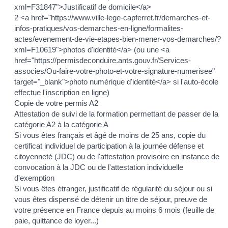
xml=F31847">Justificatif de domicile</a>
2 <a href="https://www.ville-lege-capferret.fr/demarches-et-
infos-pratiques/vos-demarches-en-ligne/formalites-
actes/evenement-de-vie-etapes-bien-mener-vos-demarches/?
xml=F10619">photos d'identité</a> (ou une <a
href="https://permisdeconduire.ants.gouv.fr/Services-
associes/Ou-faire-votre-photo-et-votre-signature-numerisee"
target="_blank">photo numérique d'identité</a> si l'auto-école
effectue l'inscription en ligne)
Copie de votre permis A2
Attestation de suivi de la formation permettant de passer de la
catégorie A2 à la catégorie A
Si vous êtes français et âgé de moins de 25 ans, copie du
certificat individuel de participation à la journée défense et
citoyenneté (JDC) ou de l'attestation provisoire en instance de
convocation à la JDC ou de l'attestation individuelle
d'exemption
Si vous êtes étranger, justificatif de régularité du séjour ou si
vous êtes dispensé de détenir un titre de séjour, preuve de
votre présence en France depuis au moins 6 mois (feuille de
paie, quittance de loyer...)