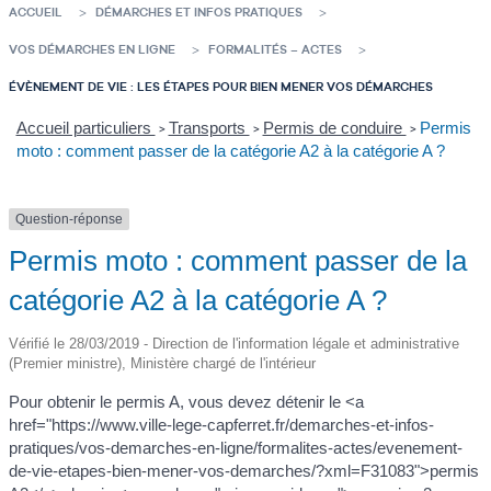
ACCUEIL
DÉMARCHES ET INFOS PRATIQUES
VOS DÉMARCHES EN LIGNE
FORMALITÉS – ACTES
ÉVÈNEMENT DE VIE : LES ÉTAPES POUR BIEN MENER VOS DÉMARCHES
Accueil particuliers
Transports
Permis de conduire
Permis
>
>
>
moto : comment passer de la catégorie A2 à la catégorie A ?
Question-réponse
Permis moto : comment passer de la
catégorie A2 à la catégorie A ?
Vérifié le 28/03/2019 - Direction de l'information légale et administrative
(Premier ministre), Ministère chargé de l'intérieur
Pour obtenir le permis A, vous devez détenir le <a
href="https://www.ville-lege-capferret.fr/demarches-et-infos-
pratiques/vos-demarches-en-ligne/formalites-actes/evenement-
de-vie-etapes-bien-mener-vos-demarches/?xml=F31083">permis