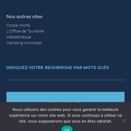
Nos autres sites
Corps-morts
L’Office de Tourisme
Médiathèque
Camping municipal
INDIQUEZ VOTRE RECHERCHE PAR MOTS CLÉS
RECHERCHER
Nous utilisons des cookies pour vous garantir la meilleure
expérience sur notre site web. Si vous continuez à utiliser ce
site, nous supposerons que vous en êtes satisfait.
OK
MARCHÉS PUBLICS
EMPLOI
QUESTIONS RÉPONSES
PLAN DU SITE