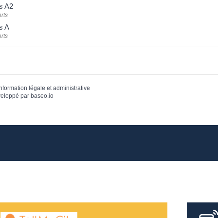
s A2
rts
s A
rts
information légale et administrative
eloppé par
baseo.io