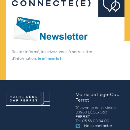
CONNECTÉ(E)
Restez informé, inscrivez-vous à notre lettre
d’information,
je m’inscris !
Mairie de Lège-Cap
Ferret
79 avenue de la Mairie
33950 LÈGE-Cap
FERRET
Tél. 05 56 03 84 00
Nous contacter