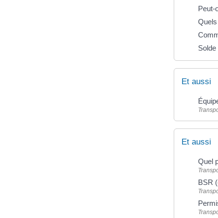
Peut-o
Quels 
Commen
Solde
Et aussi
Équipe
Transpo
Et aussi
Quel p
Transpo
BSR (
Transpo
Permi
Transpo