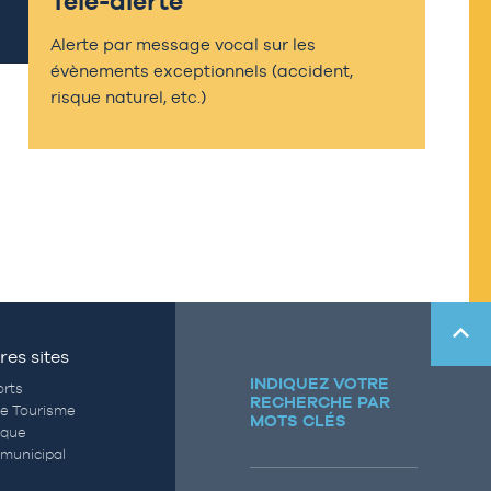
Télé-alerte
Alerte par message vocal sur les
évènements exceptionnels (accident,
risque naturel, etc.)
res sites
INDIQUEZ VOTRE
rts
RECHERCHE PAR
de Tourisme
MOTS CLÉS
èque
municipal