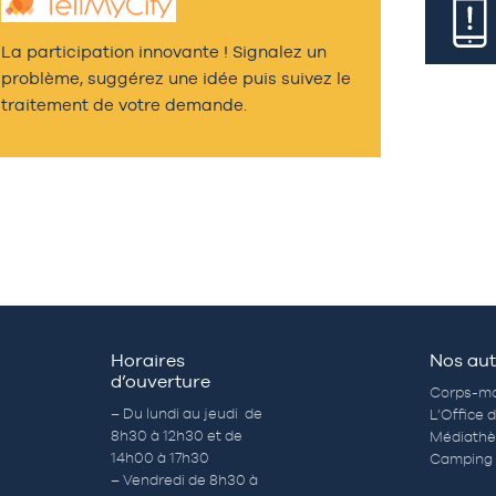
La participation innovante ! Signalez un
problème, suggérez une idée puis suivez le
traitement de votre demande.
Horaires
Nos aut
d’ouverture
Corps-mo
– Du lundi au jeudi de
L’Office 
8h30 à 12h30 et de
Médiath
14h00 à 17h30
Camping 
– Vendredi de 8h30 à