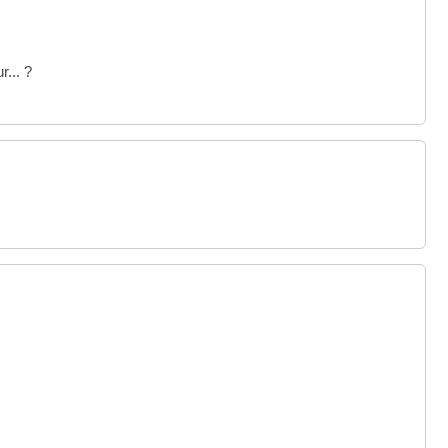
... ?