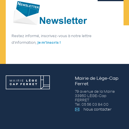
Restez informé, inscrivez-vous à notre lettre
d’information,
je m’inscris !
Mairie de Lège-Cap
Ferret
79 avenue de la Mairie
33950 LÈGE-Cap
FERRET
Tél. 05 56 03 84 00
Nous contacter