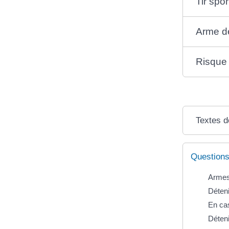
Tir sport
Arme de
Risque 
Textes d
Questions
Armes 
Déteni
En cas
Déteni