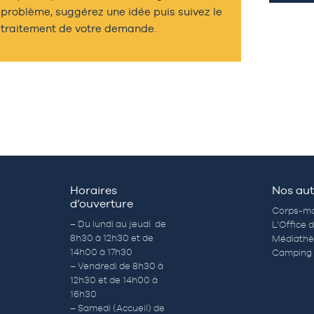
problème, suggérez une idée puis suivez le
traitement de votre demande.
Horaires
Nos aut
d’ouverture
Corps-mo
– Du lundi au jeudi de
L’Office 
8h30 à 12h30 et de
Médiath
14h00 à 17h30
Camping 
– Vendredi de 8h30 à
12h30 et de 14h00 à
16h30
– Samedi (Accueil) de