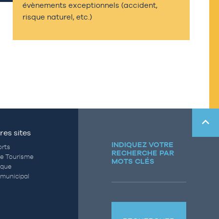
évènements exceptionnels (accident,
risque naturel, etc.)
res sites
INDIQUEZ VOTRE
rts
RECHERCHE PAR
de Tourisme
MOTS CLÉS
èque
municipal